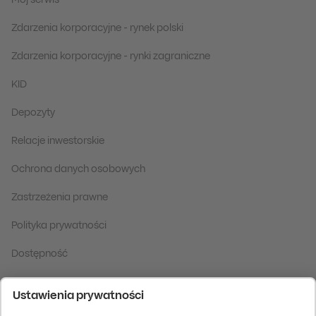
Mój serwis
Zdarzenia korporacyjne - rynek polski
Zdarzenia korporacyjne - rynki zagraniczne
KID
Depozyty
Relacje inwestorskie
Ochrona danych osobowych
Zastrzeżenia prawne
Polityka prywatności
Dostępność
Serwis PKO TFI