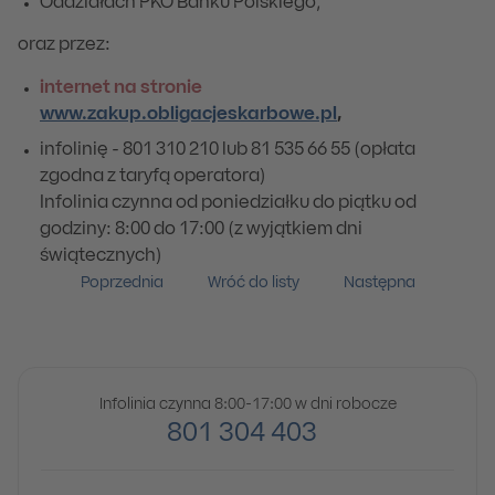
Oddziałach PKO Banku Polskiego,
oraz przez:
internet na stronie
www.zakup.obligacjeskarbowe.pl
,
infolinię - 801 310 210 lub 81 535 66 55 (opłata
zgodna z taryfą operatora)
Infolinia czynna od poniedziałku do piątku od
godziny: 8:00 do 17:00 (z wyjątkiem dni
świątecznych)
Poprzednia
Wróć do listy
Następna
Infolinia czynna 8:00-17:00 w dni robocze
801 304 403