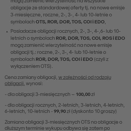
mogą zamienić wierzytelność na wszystkie
obligacje ze standardowej oferty tj. na nowe emisje
3-miesięczne, roczne, 2-, 3-, 4- lub 10-letnie o
symbolach
OTS, ROR, DOR, TOS, COI i EDO
,
Posiadacze obligacji rocznych, 2-, 3-, 4-,6- lub 10-
letnich o symbolach
ROR, DOR, TOS, COI, ROS i EDO
mogą zamienić wierzytelność na nowe emisje
obligacji tj.: roczne, 2-, 3-, 4- lub 10-letnie o
symbolach
ROR, DOR, TOS, COI i EDO
(czyli z
wyłączeniem OTS).
Cena zamiany obligacji,
w zależności od rodzaju
obligacji
, wynosi:
- dla obligacji 3-miesięcznych –
100,00
zł
- dla obligacji rocznych, 2-letnich, 3-letnich, 4-letnich,
6-letnich, 10-letnich -
99,90
zł (dyskonto 10 groszy)
Zamiana obligacji 3-miesięcznych OTS na obligacje o
dłuższym terminie wykupu odbywa się zatem po