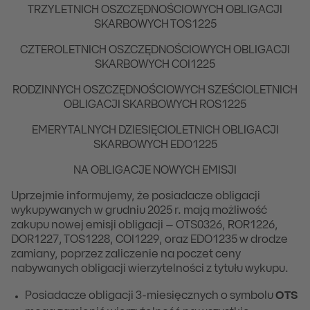
TRZYLETNICH OSZCZĘDNOŚCIOWYCH OBLIGACJI
SKARBOWYCH TOS1225
CZTEROLETNICH OSZCZĘDNOŚCIOWYCH OBLIGACJI
SKARBOWYCH COI1225
RODZINNYCH OSZCZĘDNOŚCIOWYCH SZEŚCIOLETNICH
OBLIGACJI SKARBOWYCH ROS1225
EMERYTALNYCH DZIESIĘCIOLETNICH OBLIGACJI
SKARBOWYCH EDO1225
NA OBLIGACJE NOWYCH EMISJI
Uprzejmie informujemy, że posiadacze obligacji
wykupywanych w grudniu 2025 r. mają możliwość
zakupu nowej emisji obligacji – OTS0326, ROR1226,
DOR1227, TOS1228, COI1229, oraz EDO1235 w drodze
zamiany, poprzez zaliczenie na poczet ceny
nabywanych obligacji wierzytelności z tytułu wykupu.
Posiadacze obligacji 3-miesięcznych o symbolu
OTS