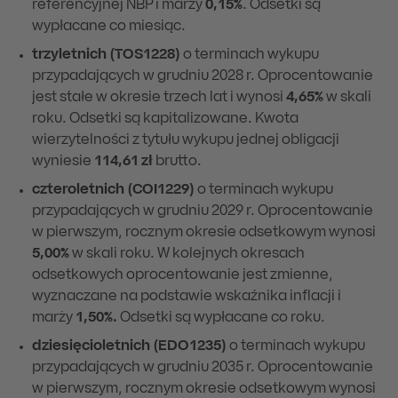
referencyjnej NBP i marży
0,15%
. Odsetki są
wypłacane co miesiąc.
trzyletnich (TOS1228)
o terminach wykupu
przypadających w grudniu 2028 r. Oprocentowanie
jest stałe w okresie trzech lat i wynosi
4,65%
w skali
roku. Odsetki są kapitalizowane. Kwota
wierzytelności z tytułu wykupu jednej obligacji
wyniesie
114,61 zł
brutto.
czteroletnich (COI1229)
o terminach wykupu
przypadających w grudniu 2029 r. Oprocentowanie
w pierwszym, rocznym okresie odsetkowym wynosi
5,00%
w skali roku. W kolejnych okresach
odsetkowych oprocentowanie jest zmienne,
wyznaczane na podstawie wskaźnika inflacji i
marży
1,50%.
Odsetki są wypłacane co roku.
dziesięcioletnich (EDO1235)
o terminach wykupu
przypadających w grudniu 2035 r. Oprocentowanie
w pierwszym, rocznym okresie odsetkowym wynosi