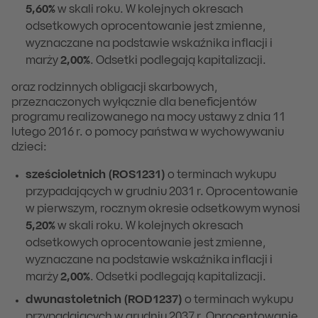
5,60%
w skali roku. W kolejnych okresach
odsetkowych oprocentowanie jest zmienne,
wyznaczane na podstawie wskaźnika inflacji i
marży
2,00%
. Odsetki podlegają kapitalizacji.
oraz rodzinnych obligacji skarbowych,
przeznaczonych wyłącznie dla beneficjentów
programu realizowanego na mocy ustawy z dnia 11
lutego 2016 r. o pomocy państwa w wychowywaniu
dzieci:
sześcioletnich (ROS1231)
o terminach wykupu
przypadających w grudniu 2031 r. Oprocentowanie
w pierwszym, rocznym okresie odsetkowym wynosi
5,20%
w skali roku. W kolejnych okresach
odsetkowych oprocentowanie jest zmienne,
wyznaczane na podstawie wskaźnika inflacji i
marży
2,00%
. Odsetki podlegają kapitalizacji.
dwunastoletnich (ROD1237)
o terminach wykupu
przypadających w grudniu 2037 r. Oprocentowanie