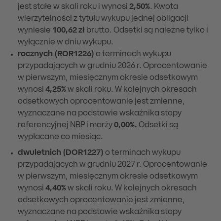
jest stałe w skali roku i wynosi
2,50%
. Kwota
wierzytelności z tytułu wykupu jednej obligacji
wyniesie
100,62 zł
brutto. Odsetki są należne tylko i
wyłącznie w dniu wykupu.
rocznych (ROR1226)
o terminach wykupu
przypadających w grudniu
2026 r. Oprocentowanie
w pierwszym, miesięcznym okresie odsetkowym
wynosi
4,25%
w skali roku. W kolejnych okresach
odsetkowych oprocentowanie jest zmienne,
wyznaczane na podstawie wskaźnika stopy
referencyjnej NBP i marży
0,00%.
Odsetki są
wypłacane co miesiąc.
dwuletnich (DOR1227)
o terminach wykupu
przypadających w grudniu 2027 r. Oprocentowanie
w pierwszym, miesięcznym okresie odsetkowym
wynosi
4,40%
w skali roku. W kolejnych okresach
odsetkowych oprocentowanie jest zmienne,
wyznaczane na podstawie wskaźnika stopy